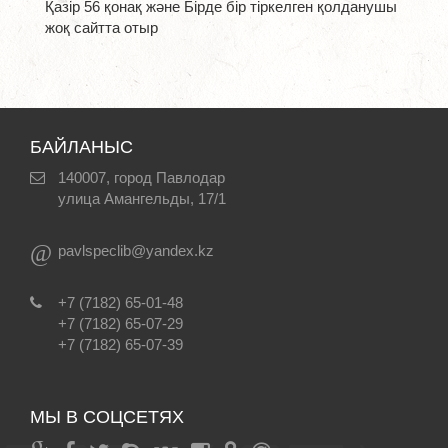
Қазір 56 қонақ және Бірде бір тіркелген қолданушы
жоқ сайтта отыр
БАЙЛАНЫС
140007, город Павлодар
улица Амангельды, 17/1
@
pavlspeclib@yandex.kz
+7 (7182) 65-01-48
+7 (7182) 65-07-29
+7 (7182) 65-07-39
МЫ В СОЦСЕТЯХ