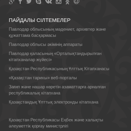
ПАЙДАЛЫ СІЛТЕМЕЛЕР
Павлодар облысының мәдениет, архивтер және
құжаттама басқармасы
Павлодар облысы әкімінің аппараты
Павлодар қаласының «Орталықтандырылған
кітапханалар жүйесі»
Қазақстан Республикасының Ұлттық Кiтапханасы
«Қазақстан тарихы» веб-порталы
Зағип және нашар көретін азаматтарға арналған
республикалық кітапхана
Қазақстандық Ұлттық электронды кітапхана
Қазақстан Республикасы Еңбек және халықты
әлеуметтік қорғау министрлігі