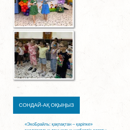
СОНДАЙ-АҚ ОҚЫҢЫЗ
«ЭкоБрайль: қақпақтан – қаріпке»