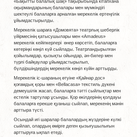
«Бақытты балалық шақ» тақырыбында кітапхана
оқырмандарының балалары мен мүмкіндігі
шектеулі балаларға арналған мерекелік ертеңгілік
ұйымдастырылды.
Мерекелік шараға «Домовята» театрлық шеберлік
үйірмесінің қатысушылары мен «Amadeus»
мерекелік кейіпкерлері өнер көрсетіп, балаларға
көтеріңкі көңіл күй сыйлады. Театрландырылған
қойылымдар, қызықты ойындар, ән-билер мен
түрлі байқаулар ұйымдастырылып,
бүлдіршіндердің мерекелік көңіл күйін арттырды.
Мерекелік іс-шараның өтуіне «Қайнар дос»
қоғамдық қоры мен «Bellacasa» текстиль дүкені
демеушілік жасап, балаларға тәтті сыйлықтар мен
естелік тартулар ұсынды. Қор өкілдерінің қолдауы
балаларға ерекше қуаныш сыйлап, мерекенің мәнін
арттыра түсті.
Осындай игі шаралар балалардың жүздеріне күлкі
сыйлап, олардың өмірге деген қызығушылығын
арттыруға ықпал етеді.