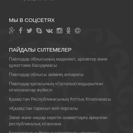
МЫ В СОЦСЕТЯХ
ПАЙДАЛЫ СІЛТЕМЕЛЕР
Павлодар облысының мәдениет, архивтер және
құжаттама басқармасы
Павлодар облысы әкімінің аппараты
Павлодар қаласының «Орталықтандырылған
кітапханалар жүйесі»
Қазақстан Республикасының Ұлттық Кiтапханасы
«Қазақстан тарихы» веб-порталы
Зағип және нашар көретін азаматтарға арналған
республикалық кітапхана
Қазақстандық Ұлттық электронды кітапхана