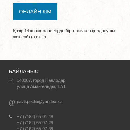
ОНЛАЙН КІМ
Қазір 14 қонақ және Бірде бір тіркелген қолданушы
жоқ сайтта отыр
БАЙЛАНЫС
140007, город Павлодар
улица Амангельды, 17/1
@
pavlspeclib@yandex.kz
+7 (7182) 65-01-48
+7 (7182) 65-07-29
+7 (7182) 65-07-39