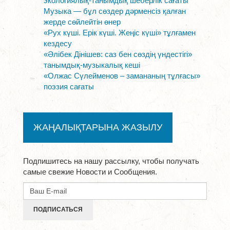
экологиялық-танымдық шеберлік сағаты
Музыка — бұл сөздер дәрменсіз қалған
жерде сөйлейтін өнер
«Рух күші. Ерік күші. Жеңіс күші» тұлғамен
кездесу
«Әлібек Дінішев: саз бен сөздің үндестігі»
танымдық-музыкалық кеші
«Олжас Сүлейменов – замананың тұлғасы»
поэзия сағаты
ЖАҢАЛЫҚТАРЫНА ЖАЗЫЛУ
Подпишитесь на нашу рассылку, чтобы получать
самые свежие Новости и Сообщения.
ПОДПИСАТЬСЯ