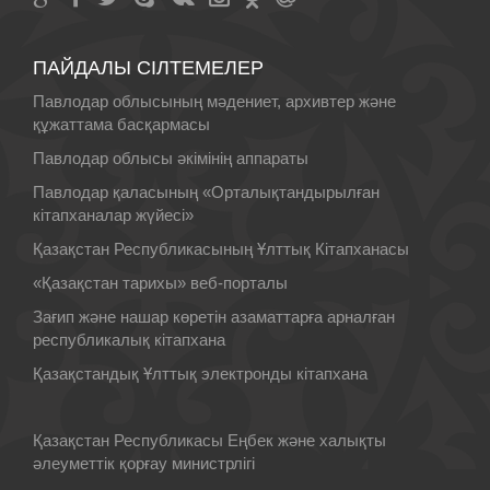
ПАЙДАЛЫ СІЛТЕМЕЛЕР
Павлодар облысының мәдениет, архивтер және
құжаттама басқармасы
Павлодар облысы әкімінің аппараты
Павлодар қаласының «Орталықтандырылған
кітапханалар жүйесі»
Қазақстан Республикасының Ұлттық Кiтапханасы
«Қазақстан тарихы» веб-порталы
Зағип және нашар көретін азаматтарға арналған
республикалық кітапхана
Қазақстандық Ұлттық электронды кітапхана
Қазақстан Республикасы Еңбек және халықты
әлеуметтік қорғау министрлігі