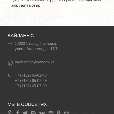
жоқ сайтта отыр
БАЙЛАНЫС
140007, город Павлодар
улица Амангельды, 17/1
@
pavlspeclib@yandex.kz
+7 (7182) 65-01-48
+7 (7182) 65-07-29
+7 (7182) 65-07-39
МЫ В СОЦСЕТЯХ