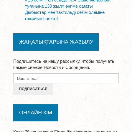
туғаныңа 130 жыл» әңгіме сағаты
Дыбыстар мен тактильді сезім әлеміне
ғажайып саяхат!
ЖАҢАЛЫҚТАРЫНА ЖАЗЫЛУ
Подпишитесь на нашу рассылку, чтобы получать
самые свежие Новости и Сообщения.
ПОДПИСАТЬСЯ
ОНЛАЙН КІМ
Қазір 79 қонақ және Бірде бір тіркелген қолданушы