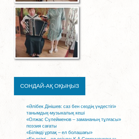
СОНДАЙ-АҚ ОҚЫҢЫЗ
«Әлібек Дінішев: саз бен сөздің үндестігі»
танымдық-музыкалық кеші
«Олжас Сүлейменов – замананың тұлғасы»
поэзия сағаты
«Білімді ұрпақ – ел болашағы»
«Ер есімі – ел есіңде: К.А.Семенченконың