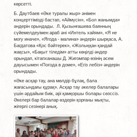
көрсетті.
Б. Даутбаев «Әке туралы жыр» әнімен
концерттімізді бастап, «Аймүсін», «Бол жанымда»
әндерін орындады. Л. Қызынғашева баянның
сүйемелдеуімен араб әні «Интель хайям», «Я не
могу иначе», «Ягода - малина» әндерін шырқаса, А.
Багдатова «Қос бәйтерек», «Жолыққан қандай
жақсы», «Бақыт тіледім» атты көңілді әндер
орындап, кітапханашы Д. Жигомпар өзінің әсем
дауысымен «Погода в доме», «Егіз лебіз» әндерін
орындады.
«Әке асқар тау, ана мөлдір бұлақ, бала
жағасындағы құрақ». Асқар тау әкелер балалары
үшін әрдайым биік, әрі қамқоршы болары сөзссіз.
Әкелері бар балалар өздерін қорғаны мықты,
жігерлі сезінері анық.