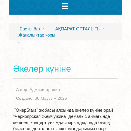
Басты бет
АҚПАРАТ ОРТАЛЫҒЫ
Жаңалықтар қоры
Әкелер күніне
Автор:
Администрация
Создано: 30 Маусым 2025
"ӨнерStars" жобасы аясында әкелер күніне орай
"Черноярская Жемчужина" демалыс аймағында
көшпелі концерт ұйымдастырылды, онда біздің
белсенді де талантты оқырмандарымыз өнер