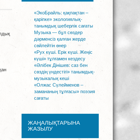
«ЭкоБрайль: қақпақтан –
қаріпке» экологиялық-
танымдық шеберлік сағаты
Музыка — бұл сөздер
лдық
дәрменсіз қалған жерде
сөйлейтін өнер
«Рух күші. Ерік күші. Жеңіс
у
күші» тұлғамен кездесу
«Әлібек Дінішев: саз бен
қан
сөздің үндестігі» танымдық-
музыкалық кеші
«Олжас Сүлейменов –
замананың тұлғасы» поэзия
сағаты
ЖАҢАЛЫҚТАРЫНА
ЖАЗЫЛУ