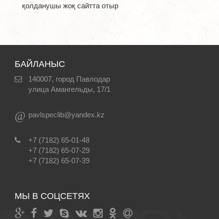
қолданушы жоқ сайтта отыр
БАЙЛАНЫС
140007, город Павлодар
улица Амангельды, 17/1
@
pavlspeclib@yandex.kz
+7 (7182) 65-01-48
+7 (7182) 65-07-29
+7 (7182) 65-07-39
МЫ В СОЦСЕТЯХ