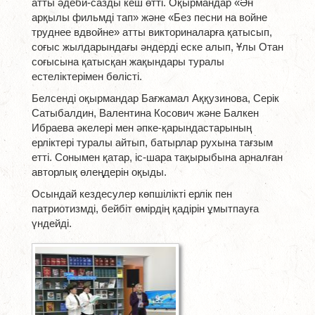
атты әдеби-сазды кеш өтті. Оқырмандар «Ән
арқылы фильмді тап» және «Без песни на войне
труднее вдвойне» атты викториналарға қатысып,
соғыс жылдарындағы әндерді еске алып, Ұлы Отан
соғысына қатысқан жақындары туралы
естеліктерімен бөлісті.
Белсенді оқырмандар Бағжамал Аққузинова, Серік
Сатыбалдин, Валентина Косович және Балкен
Ибраева әкелері мен әпке-қарындастарының
ерліктері туралы айтып, батырлар рухына тағзым
етті. Сонымен қатар, іс-шара тақырыбына арналған
авторлық өлеңдерін оқыды.
Осындай кездесулер көпшілікті ерлік пен
патриотизмді, бейбіт өмірдің қадірін ұмытпауға
үндейді.