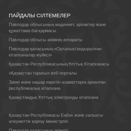
ПАЙДАЛЫ СІЛТЕМЕЛЕР
Павлодар облысының мәдениет, архивтер және
құжаттама басқармасы
Павлодар облысы әкімінің аппараты
Павлодар қаласының «Орталықтандырылған
кітапханалар жүйесі»
Қазақстан Республикасының Ұлттық Кiтапханасы
«Қазақстан тарихы» веб-порталы
Зағип және нашар көретін азаматтарға арналған
республикалық кітапхана
Қазақстандық Ұлттық электронды кітапхана
Қазақстан Республикасы Еңбек және халықты
әлеуметтік қорғау министрлігі
Павлодар қаласының әкімдігі