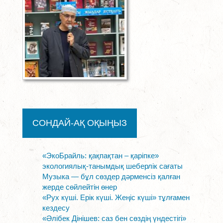
СОНДАЙ-АҚ ОҚЫҢЫЗ
«ЭкоБрайль: қақпақтан – қаріпке»
экологиялық-танымдық шеберлік сағаты
Музыка — бұл сөздер дәрменсіз қалған
жерде сөйлейтін өнер
«Рух күші. Ерік күші. Жеңіс күші» тұлғамен
кездесу
«Әлібек Дінішев: саз бен сөздің үндестігі»